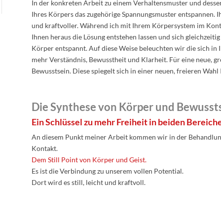
In der konkreten Arbeit zu einem Verhaltensmuster und desse
Ihres Körpers das zugehörige Spannungsmuster entspannen. Ih
und kraftvoller. Während ich mit Ihrem Körpersystem im Kontak
Ihnen heraus die Lösung entstehen lassen und sich gleichzeit
Körper entspannt. Auf diese Weise beleuchten wir die sich i
mehr Verständnis, Bewusstheit und Klarheit. Für eine neue, g
Bewusstsein. Diese spiegelt sich in einer neuen, freieren Wah
Die Synthese von Körper und Bewussts
Ein Schlüssel zu mehr Freiheit in beiden Bereich
An diesem Punkt meiner Arbeit kommen wir in der Behandlun
Kontakt.
Dem Still Point von Körper und Geist.
Es ist die Verbindung zu unserem vollen Potential.
Dort wird es still, leicht und kraftvoll.