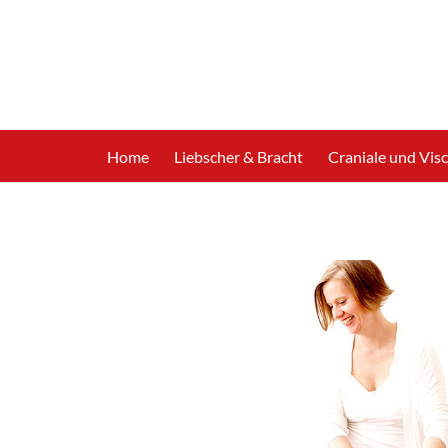
Home
Liebscher & Bracht
Craniale und Vis